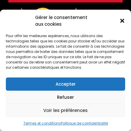
Gérer le consentement
aux cookies
Pour offrir les meilleures expériences, nous utilisons des
technologies telles que les cookies pour stocker et/ou accéder aux
informations des appareils. Le fait de consentir à ces technologies
nous permettra de traiter des données telles que le comportement
de navigation ou les ID uniques sur ce site. Le fait de ne pas
CONTACTEZ-NOUS
consentir ou de retirer son consentement peut avoir un effet négatif
sur certaines caractéristiques et fonctions.
50, Côte de la Montagne, Québec (Québec) G1K
4E2
Accepter
1 (418) 694-7393
info@boutiqueloulou.com
Refuser
Voir les préférences
0
Termes et conditions
Politique de confidentialité
© 2018 LOULOU Smokeshop. Tous droits réservés.