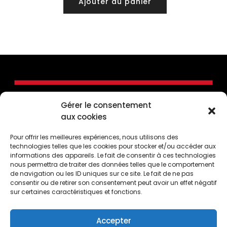
Ajouter au panier
Gérer le consentement
aux cookies
Pour offrir les meilleures expériences, nous utilisons des
technologies telles que les cookies pour stocker et/ou accéder aux
informations des appareils. Le fait de consentir à ces technologies
nous permettra de traiter des données telles que le comportement
de navigation ou les ID uniques sur ce site. Le fait de ne pas
consentir ou de retirer son consentement peut avoir un effet négatif
CONTACTEZ-NOUS
sur certaines caractéristiques et fonctions.
50, Côte de la Montagne, Québec (Québec) G1K
4E2
Accepter