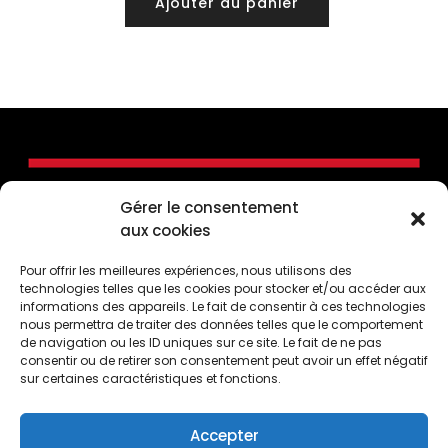
Ajouter au panier
Gérer le consentement
aux cookies
Pour offrir les meilleures expériences, nous utilisons des
technologies telles que les cookies pour stocker et/ou accéder aux
informations des appareils. Le fait de consentir à ces technologies
nous permettra de traiter des données telles que le comportement
de navigation ou les ID uniques sur ce site. Le fait de ne pas
consentir ou de retirer son consentement peut avoir un effet négatif
CONTACTEZ-NOUS
sur certaines caractéristiques et fonctions.
50, Côte de la Montagne, Québec (Québec) G1K
4E2
Accepter