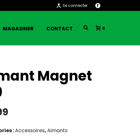
Se connecter
MAGASINER
CONTACT
0
mant Magnet
9
99
ries :
Accessoires
,
Aimants