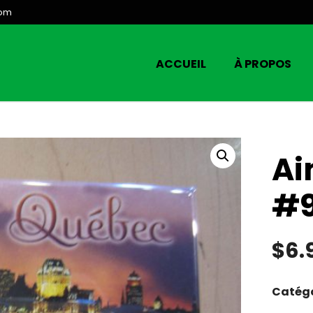
com
ACCUEIL
À PROPOS
Ai
#
$
6.
Catégo