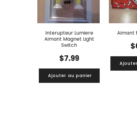
Interupteur Lumiere
Aimant 
Aimant Magnet Light
$
Switch
$
7.99
Ajoute
Ajouter au panier