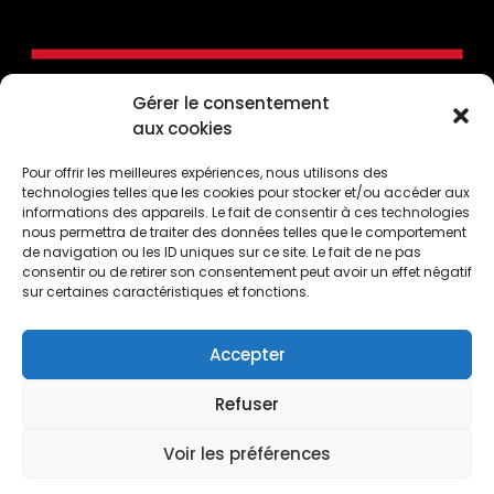
Gérer le consentement
aux cookies
Pour offrir les meilleures expériences, nous utilisons des
technologies telles que les cookies pour stocker et/ou accéder aux
informations des appareils. Le fait de consentir à ces technologies
nous permettra de traiter des données telles que le comportement
de navigation ou les ID uniques sur ce site. Le fait de ne pas
consentir ou de retirer son consentement peut avoir un effet négatif
CONTACTEZ-NOUS
sur certaines caractéristiques et fonctions.
50, Côte de la Montagne, Québec (Québec) G1K
4E2
Accepter
1 (418) 694-7393
Refuser
info@boutiqueloulou.com
Voir les préférences
0