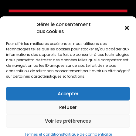
Gérer le consentement
aux cookies
Pour offrir les meilleures expériences, nous utilisons des
technologies telles que les cookies pour stocker et/ou accéder aux
informations des appareils. Le fait de consentir à ces technologies
nous permettra de traiter des données telles que le comportement
de navigation ou les ID uniques sur ce site. Le fait de ne pas
consentir ou de retirer son consentement peut avoir un effet négatif
CONTACTEZ-NOUS
sur certaines caractéristiques et fonctions.
50, Côte de la Montagne, Québec (Québec) G1K
4E2
Accepter
1 (418) 694-7393
Refuser
info@boutiqueloulou.com
Voir les préférences
0
Termes et conditions
Politique de confidentialité