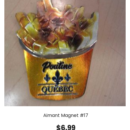
Aimant Magnet #17
$
6.99