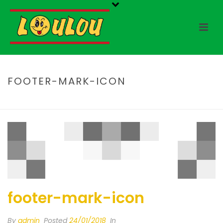
FOOTER-MARK-ICON
HOME
/
FOOTER-MARK-ICON
/ FOOTER-MARK-ICON
footer-mark-icon
By
admin
Posted
24/01/2018
In