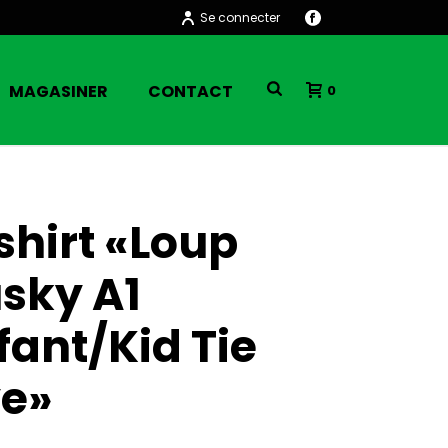
Se connecter
MAGASINER
CONTACT
0
shirt «Loup
sky A1
fant/Kid Tie
e»