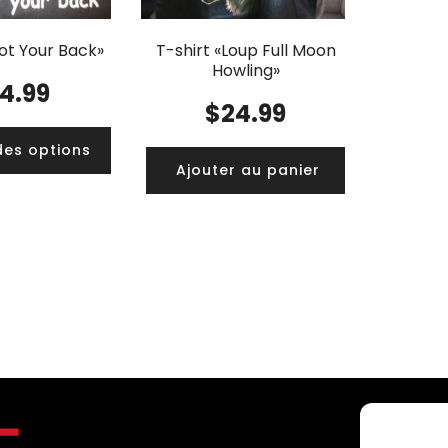
ot Your Back»
T-shirt «Loup Full Moon
Howling»
14.99
$
24.99
des options
Ajouter au panier
C