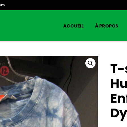
com
ACCUEIL
À PROPOS
T-
Hu
En
Dy