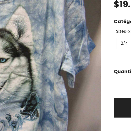
$
19
Catégo
Sizes-x