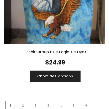
T-shirt «Loup Blue Eagle Tie Dye»
$
24.99
Choix des options
1
2
3
4
…
8
9