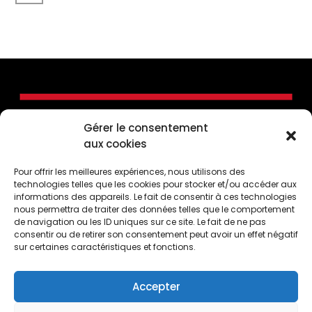
Gérer le consentement
aux cookies
Pour offrir les meilleures expériences, nous utilisons des
technologies telles que les cookies pour stocker et/ou accéder aux
informations des appareils. Le fait de consentir à ces technologies
nous permettra de traiter des données telles que le comportement
de navigation ou les ID uniques sur ce site. Le fait de ne pas
consentir ou de retirer son consentement peut avoir un effet négatif
CONTACTEZ-NOUS
sur certaines caractéristiques et fonctions.
50, Côte de la Montagne, Québec (Québec) G1K
4E2
Accepter
1 (418) 694-7393