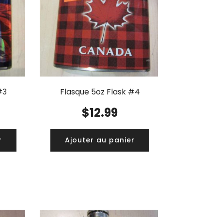
#3
Flasque 5oz Flask #4
$
12.99
r
Ajouter au panier