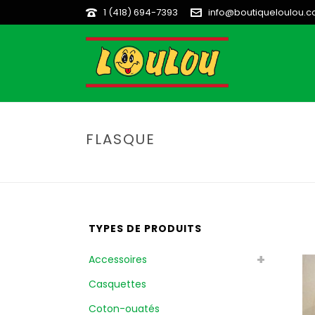
1 (418) 694-7393
info@boutiqueloulou.
FLASQUE
TYPES DE PRODUITS
Accessoires
Casquettes
Coton-ouatés