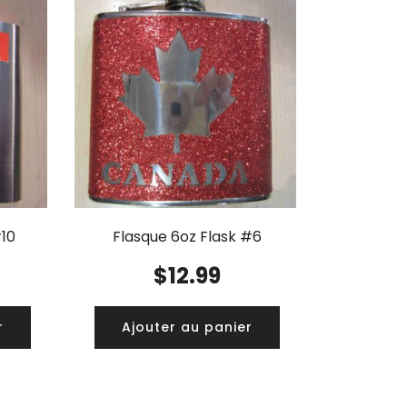
#10
Flasque 6oz Flask #6
$
12.99
r
Ajouter au panier