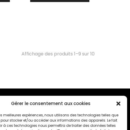
Affichage des produits 1–9 sur 10
Gérer le consentement aux cookies
ONTACTEZ-NOUS
 les meilleures expériences, nous utilisons des technologies telles que
50, Côte de la Montagne, Québec
 pour stocker et/ou accéder aux informations des appareils. Le fait
(Québec) G1K 4E2
r à ces technologies nous permettra de traiter des données telles