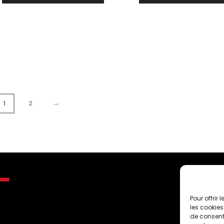
→
1
2
C
Pour offrir
les cookies
de consenti