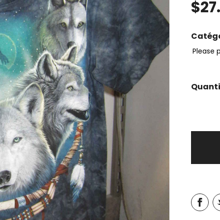
$
27
Catégo
Please 