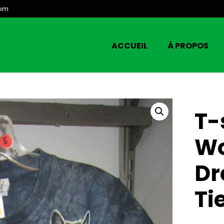
com
ACCUEIL
À PROPOS
T-
Wo
Dr
Ti