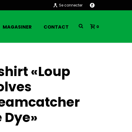
Se connecter
MAGASINER
CONTACT
0
shirt «Loup
lves
eamcatcher
e Dye»