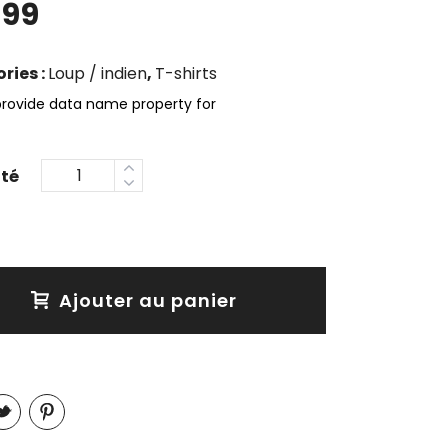
.99
ries :
Loup / indien
,
T-shirts
provide data name property for
Ajouter au panier