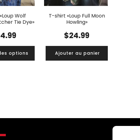
 «Loup Wolf
T-shirt «Loup Full Moon
cher Tie Dye»
Howling»
24.99
$
24.99
des options
Ajouter au panier
C