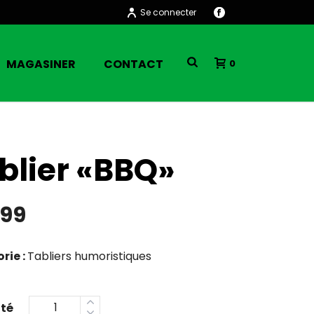
Se connecter
MAGASINER
CONTACT
0
blier «BBQ»
.99
rie :
Tabliers humoristiques