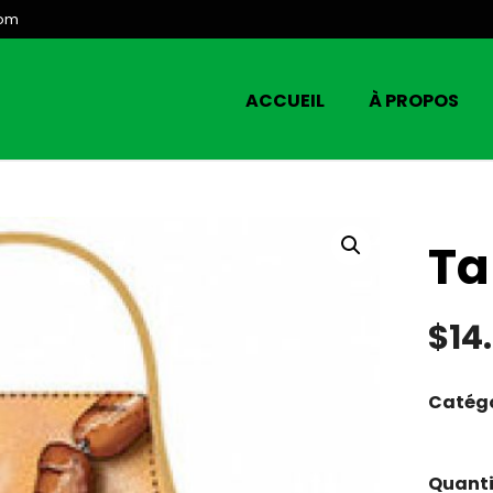
com
ACCUEIL
À PROPOS
Ta
$
14
Catégo