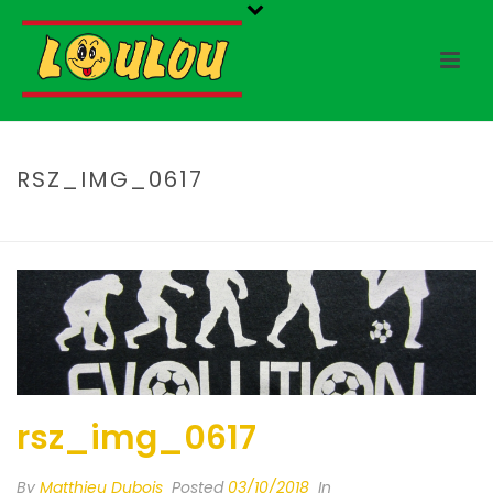
RSZ_IMG_0617
HOME
/
RSZ_IMG_0617
/ RSZ_IMG_0617
rsz_img_0617
By
Matthieu Dubois
Posted
03/10/2018
In