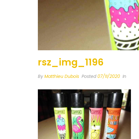
rsz_img_1196
By
Matthieu Dubois
Posted
07/11/2020
In