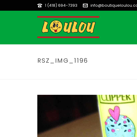
1 (418) 694-7393
info@boutiqueloulou.
RSZ_IMG_1196