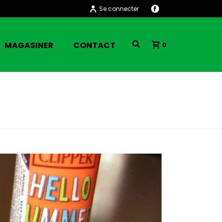
Se connecter
MAGASINER
CONTACT
0
HOME
/
RSZ_IMG_1196
/ RSZ_IMG_1196