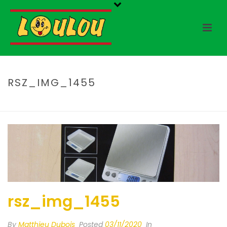
RSZ_IMG_1455
HOME
/
RSZ_IMG_1455
/ RSZ_IMG_1455
rsz_img_1455
By
Matthieu Dubois
Posted
03/11/2020
In