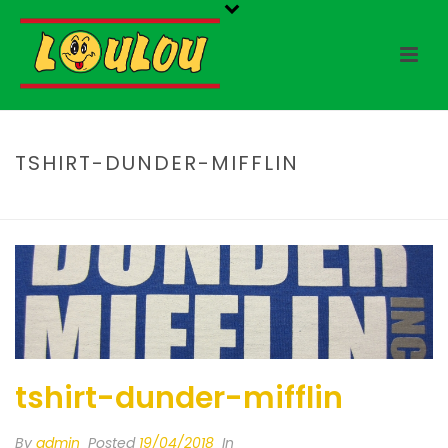
TSHIRT-DUNDER-MIFFLIN
HOME
/
TSHIRT-DUNDER-MIFFLIN
/ TSHIRT-DUNDER-MIFFLIN
tshirt-dunder-mifflin
By
admin
Posted
19/04/2018
In