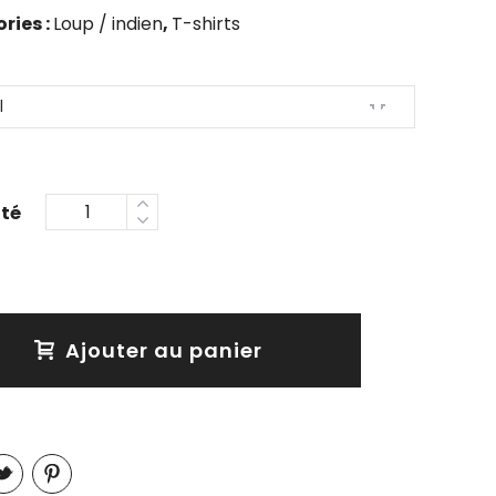
ries :
Loup / indien
,
T-shirts
Ajouter au panier