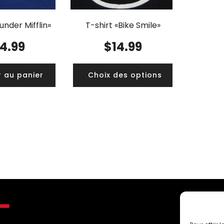
under Mifflin»
T-shirt «Bike Smile»
14.99
$
14.99
r au panier
Choix des options
C