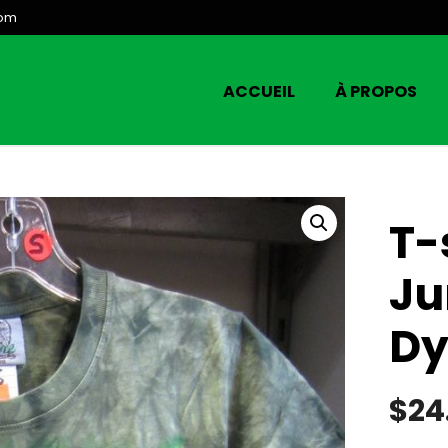
com
ACCUEIL
À PROPOS
T-
Ju
Dy
$
24